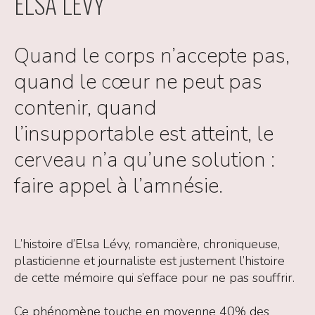
ELSA LÉVY
la
Quand le corps n’accepte pas,
lettre
quand le cœur ne peut pas
contact
contenir, quand
l’insupportable est atteint, le
cerveau n’a qu’une solution :
faire appel à l’amnésie.
L’histoire d’Elsa Lévy, romancière, chroniqueuse,
plasticienne et journaliste est justement l’histoire
de cette mémoire qui s’efface pour ne pas souffrir.
Ce phénomène touche en moyenne 40% des