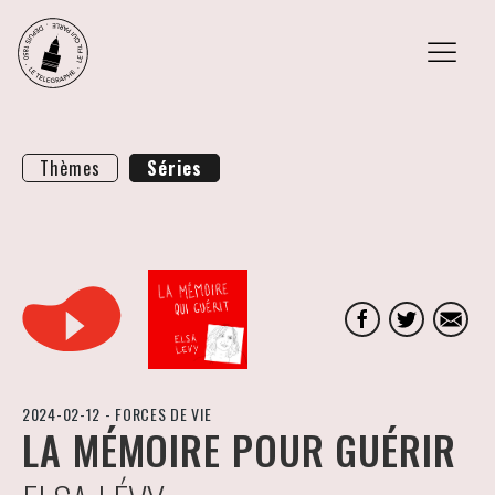
agenda
Thèmes
Séries
ateliers
restaurant
le
fil
2024-02-12
-
FORCES DE VIE
LA MÉMOIRE POUR GUÉRIR
podcasts