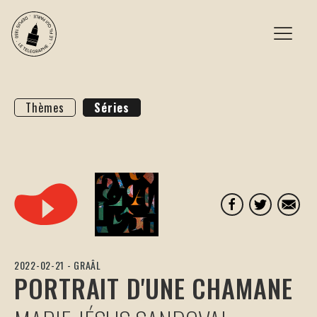
agenda
Thèmes
Séries
ateliers
restaurant
le
fil
2022-02-21
-
GRAÂL
PORTRAIT D'UNE CHAMANE
podcasts