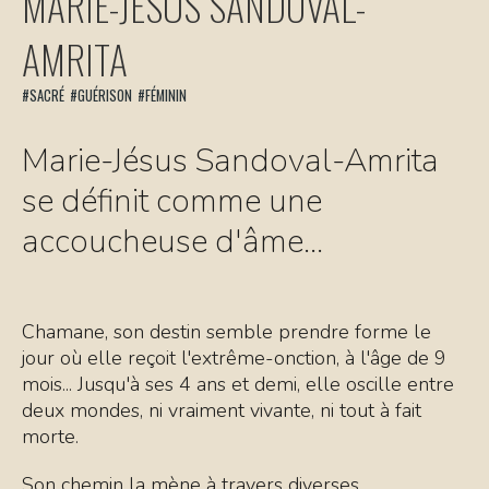
MARIE-JÉSUS SANDOVAL-
AMRITA
la
#SACRÉ
#GUÉRISON
#FÉMININ
lettre
contact
Marie-Jésus Sandoval-Amrita
se définit comme une
accoucheuse d'âme...
Chamane, son destin semble prendre forme le
jour où elle reçoit l'extrême-onction, à l'âge de 9
mois... Jusqu'à ses 4 ans et demi, elle oscille entre
deux mondes, ni vraiment vivante, ni tout à fait
morte.
Son chemin la mène à travers diverses